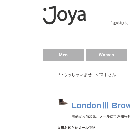
null
「送料無料」
Men
Women
いらっしゃいませ ゲストさん
LondonⅢ Bro
商品が入荷次第、メールにてお知ら
入荷お知らせメール申込