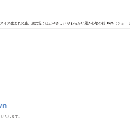
スイス生まれの膝、腰に驚くほどやさしい やわらかい履き心地の靴 Joya（ジョー
wn
せいたします。