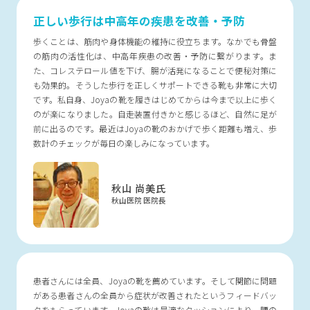
正しい歩行は中高年の疾患を改善・予防
歩くことは、筋肉や身体機能の維持に役立ちます。なかでも骨盤
の筋肉の活性化は、中高年疾患の改善・予防に繋がります。ま
た、コレステロール値を下げ、腸が活発になることで便秘対策に
も効果的。そうした歩行を正しくサポートできる靴も非常に大切
です。私自身、Joyaの靴を履きはじめてからは今まで以上に歩く
のが楽になりました。自走装置付きかと感じるほど、自然に足が
前に出るのです。最近はJoyaの靴のおかげで歩く距離も増え、歩
数計のチェックが毎日の楽しみになっています。
秋山 尚美氏
秋山医院 医院長
患者さんには全員、Joyaの靴を薦めています。そして関節に問題
がある患者さんの全員から症状が改善されたというフィードバッ
クをもらっています。Joyaの靴は最適なクッションにより、腰の