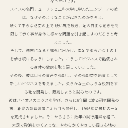
なったのです。
スイスの名門チューリッヒ工科大学に学んだエンジニアの彼
は、なぜそのようなことが起きたのかを考え、
硬くて平らな路面の上で 硬い靴を履き、足の自由な動きを制
限して歩く事が
身体に様々な問題を引き起こすのだろうと考
えました。
そして、週末になると郊外に出かけ、素足で柔らかな土の上
を歩き続けるようにしました。
こうしてビジネスで酷使され
る身体の健康を取り戻していました。
その後、彼は自らの資産を売却し、その売却益を原資として
新しいビジネスを考えました。
柔らかな土のような役割をす
る靴を開発し、販売しようと試みたのです。
彼はバイオメカニクスを学び、さらに6年間に渡る研究開発の
末、
靴底の製造装置さえも自ら開発し、1996年に最初の一足
を完成させました。
そこからさらに数年の試行錯誤を経て、
素足で砂浜を歩くような、
やわらかくやさしい履き心地の