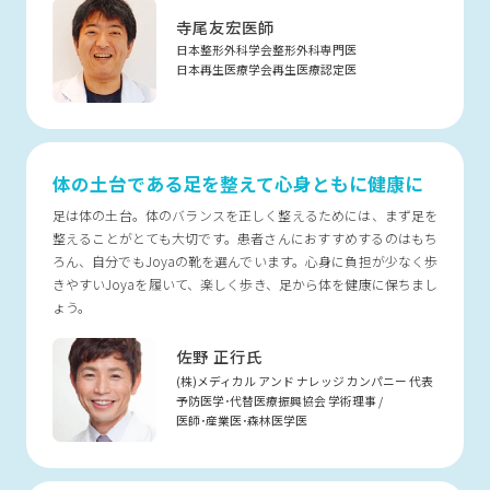
寺尾友宏医師
日本整形外科学会整形外科専門医
日本再生医療学会再生医療認定医
体の土台である足を整えて心身ともに健康に
足は体の土台。体のバランスを正しく整えるためには、まず足を
整えることがとても大切です。患者さんにおすすめするのはもち
ろん、自分でもJoyaの靴を選んでいます。心身に負担が少なく歩
きやすいJoyaを履いて、楽しく歩き、足から体を健康に保ちまし
ょう。
佐野 正行氏
(株)メディカル アンド ナレッジ カンパニー 代表
予防医学･代替医療振興協会 学術理事 /
医師･産業医･森林医学医