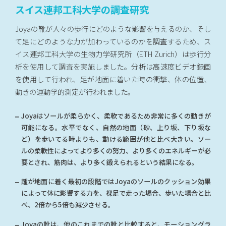
スイス連邦工科大学の調査研究
Joyaの靴が人々の歩行にどのような影響を与えるのか、そし
て足にどのような力が加わっているのかを調査するため、ス
イス連邦工科大学の生物力学研究所（ETH Zurich）は歩行分
析を使用して調査を実施しました。分析は高速度ビデオ録画
を使用して行われ、足が地面に着いた時の衝撃、体の位置、
動きの運動学的測定が行われました。
Joyaはソールが柔らかく、柔軟であるため非常に多くの動きが
可能になる。水平でなく、自然の地面（砂、上り坂、下り坂な
ど）を歩いてる時よりも、動ける範囲が他と比べ大きい。ソー
ルの柔軟性によってより多くの努力、より多くのエネルギーが必
要とされ、筋肉は、より多く鍛えられるという結果になる。
踵が地面に着く最初の段階ではJoyaのソールのクッション効果
によって体に影響する力を、裸足で走った場合、歩いた場合と比
べ、2倍から5倍も減少させる。
Joyaの靴は、他のこれまでの靴と比較すると、モーショングラ