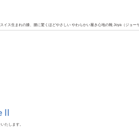
スイス生まれの膝、腰に驚くほどやさしい やわらかい履き心地の靴 Joya（ジョー
ueⅡ
せいたします。